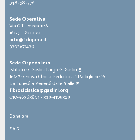
3482582776
Sede Operativa
Via G.T. Invrea 11/6
16129 - Genova
info@fcliguria.it
3393871430
Sede Ospedaliera
Istituto G. Gaslini Largo G. Gaslini 5
16147 Genova Clinica Pediatrica 1 Padiglione 16
Da Lunedì a Venerdì dalle 9 alle 15.
fibrosicistica@gaslini.org
010-56363801 - 339-4105329
Dona ora
F.A.Q.