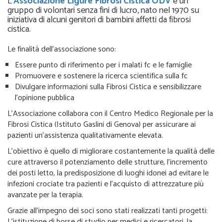
L’
Associazione Ligure Fibrosi Cistica ODV
è un
gruppo di volontari senza fini di lucro, nato nel 1970 su
iniziativa di alcuni genitori di bambini affetti da fibrosi
cistica.
Le finalità dell’associazione sono:
Essere punto di riferimento per i malati fc e le famiglie
Promuovere e sostenere la ricerca scientifica sulla fc
Divulgare informazioni sulla Fibrosi Cistica e sensibilizzare
l’opinione pubblica
L’Associazione collabora con il Centro Medico Regionale per la
Fibrosi Cistica (Istituto Gaslini di Genova) per assicurare ai
pazienti un’assistenza qualitativamente elevata.
L’obiettivo è quello di migliorare costantemente la qualità delle
cure attraverso il potenziamento delle strutture, l’incremento
dei posti letto, la predisposizione di luoghi idonei ad evitare le
infezioni crociate tra pazienti e l’acquisto di attrezzature più
avanzate per la terapia.
Grazie all’impegno dei soci sono stati realizzati tanti progetti:
L’istituzione di borse di studio per medici e ricercatori, la