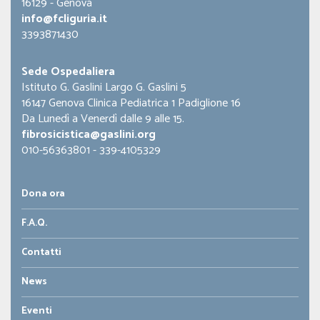
16129 - Genova
info@fcliguria.it
3393871430
Sede Ospedaliera
Istituto G. Gaslini Largo G. Gaslini 5
16147 Genova Clinica Pediatrica 1 Padiglione 16
Da Lunedì a Venerdì dalle 9 alle 15.
fibrosicistica@gaslini.org
010-56363801 - 339-4105329
Dona ora
F.A.Q.
Contatti
News
Eventi