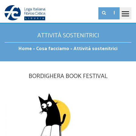
ATTIVITÀ SOSTENITRICI
Home
»
Cosa facciamo
»
Attività sostenitrici
BORDIGHERA BOOK FESTIVAL