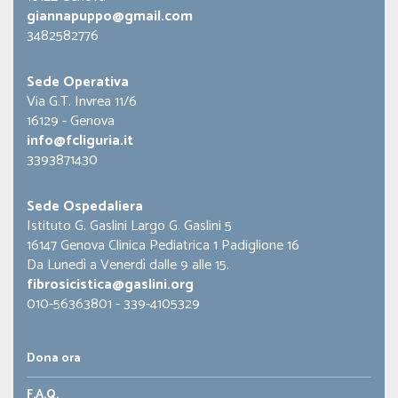
giannapuppo@gmail.com
3482582776
Sede Operativa
Via G.T. Invrea 11/6
16129 - Genova
info@fcliguria.it
3393871430
Sede Ospedaliera
Istituto G. Gaslini Largo G. Gaslini 5
16147 Genova Clinica Pediatrica 1 Padiglione 16
Da Lunedì a Venerdì dalle 9 alle 15.
fibrosicistica@gaslini.org
010-56363801 - 339-4105329
Dona ora
F.A.Q.